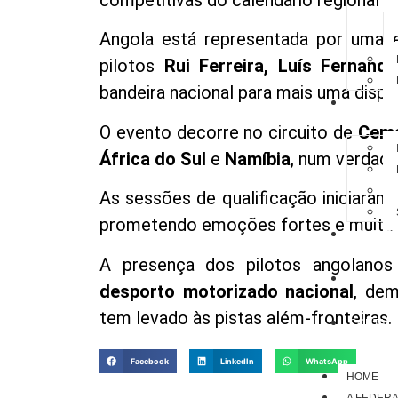
competitivas do calendário regional 
Angola está representada por uma 
pilotos
Rui Ferreira, Luís Fernande
bandeira nacional para mais uma disputa
LICENÇA
O evento decorre no circuito de
Cema
África do Sul
e
Namíbia
, num verdade
As sessões de qualificação iniciaram
prometendo emoções fortes e muita 
CALEND
A presença dos pilotos angolano
NOTÍCIA
desporto motorizado nacional
, dem
tem levado às pistas além-fronteiras.
CONTAC
Facebook
LinkedIn
WhatsApp
HOME