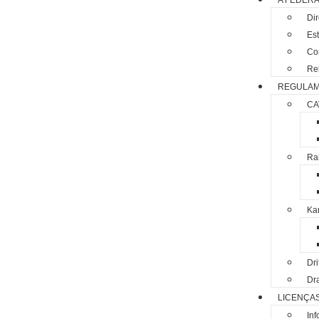
A FEDER
Di
Est
Co
Rel
REGULA
CA
Ral
Kar
Dri
Dr
LICENÇA
In