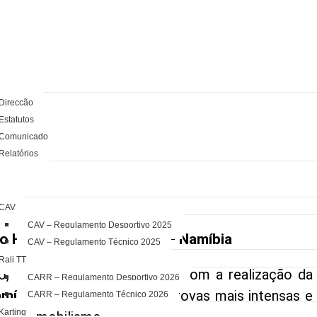
AÇÃO
Direcção
Estatutos
Comunicado
Relatórios
MENTOS
CAV
CAV – Regulamento Desportivo 2025
 Hoje no Circuit Racing – Namíbia
CAV – Regulamento Técnico 2025
Rali TT
do,
1 de novembro de 2025
, com a realização da
CARR – Regulamento Desportivo 2026
amíbia Nationals
, uma das provas mais intensas e
CARR – Regulamento Técnico 2026
Karting