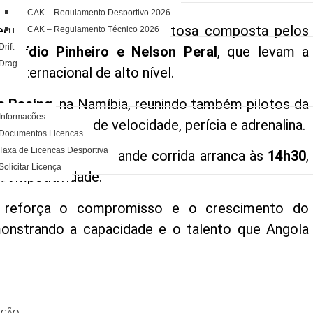
de automobilismo.
CAK – Regulamento Desportivo 2026
equipa determinada e talentosa composta pelos
CAK – Regulamento Técnico 2026
Drift
s, Ilídio Pinheiro e Nelson Peral
, que levam a
Drag
 internacional de alto nível.
S
 Racing
, na Namíbia, reunindo também pilotos da
Informações
iro espetáculo de velocidade, perícia e adrenalina.
Documentos Licenças
Taxa de Licenças Desportiva
-se às
11h00
, e a grande corrida arranca às
14h30
,
Solicitar Licença
competitividade.
ÁRIO
s reforça o compromisso e o crescimento do
S
onstrando a capacidade e o talento que Angola
TOS