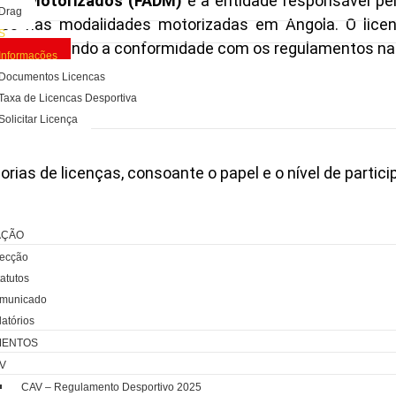
tos Motorizados (FADM)
é a entidade responsável pe
Drag
entes nas modalidades motorizadas em Angola. O lice
S
iais, garantindo a conformidade com os regulamentos nac
Informações
Documentos Licenças
Taxa de Licenças Desportiva
Solicitar Licença
ÁRIO
S
orias de licenças, consoante o papel e o nível de partic
TOS
AÇÃO
recção
atutos
municado
atórios
MENTOS
V
CAV – Regulamento Desportivo 2025