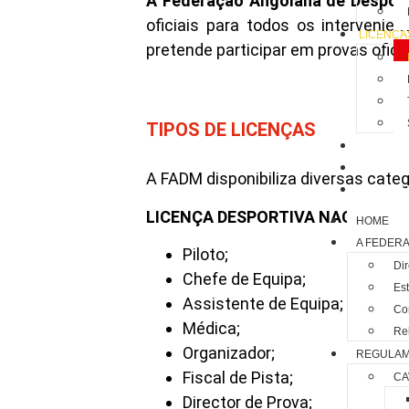
A Federação Angolana de Despor
oficiais para todos os interveni
LICENÇA
pretende participar em provas ofic
TIPOS DE LICENÇAS
CALEND
NOTÍCIA
A FADM disponibiliza diversas categ
CONTAC
LICENÇA DESPORTIVA NACIONAL:
HOME
A FEDER
Piloto;
Di
Chefe de Equipa;
Est
Assistente de Equipa;
Co
Médica;
Rel
Organizador;
REGULA
Fiscal de Pista;
CA
Director de Prova;