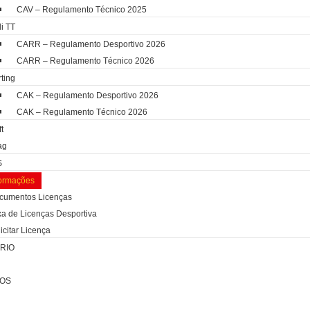
CAV – Regulamento Técnico 2025
i TT
CARR – Regulamento Desportivo 2026
CARR – Regulamento Técnico 2026
ting
CAK – Regulamento Desportivo 2026
ONAL:
CAK – Regulamento Técnico 2026
ft
ag
S
formações
cumentos Licenças
xa de Licenças Desportiva
icitar Licença
evem ser renovadas no início de cada época desportiv
RIO
l, podendo ser realizado presencialmente na sede da F
OS