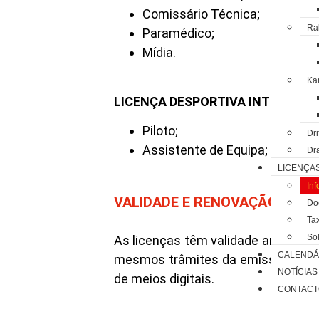
Comissário Técnica;
Ral
Paramédico;
Mídia.
Kar
LICENÇA DESPORTIVA INTERNACI
Piloto;
Dri
Assistente de Equipa;
Dr
LICENÇA
In
VALIDADE E RENOVAÇÃO
Do
Ta
Sol
As licenças têm validade anual e d
CALENDÁ
mesmos trâmites da emissão inicia
NOTÍCIAS
de meios digitais.
CONTACT