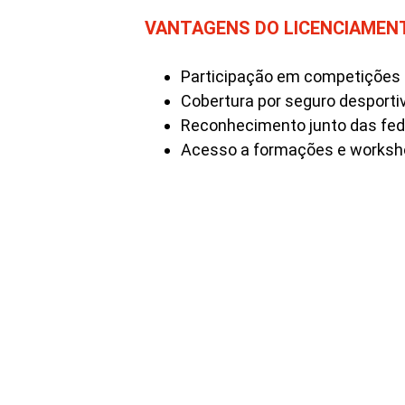
VANTAGENS DO LICENCIAMEN
Participação em competições of
Cobertura por seguro desporti
Reconhecimento junto das fede
Acesso a formações e worksh
A FADM trabalha para tornar Angola uma re
desporto motorizado africano, garantind
competição seja marcada por segurança, em
desempenho. Junte-se a nós e acelere rumo a
automobilismo angolano!