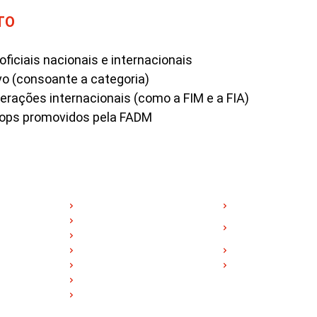
TO
iciais nacionais e internacionais
vo (consoante a categoria)
rações internacionais (como a FIM e a FIA)
ops promovidos pela FADM
LINKS ÚTEIS
LICENÇAS
ferência no
Home
Informação
o que cada
Federação
Documentos
oção e alto
Comunicados
Licenças
o futuro do
Calendário
Taxa de Licenças
Notícias
Solicitar Licença
Política de Privacidade
Termos de Uso