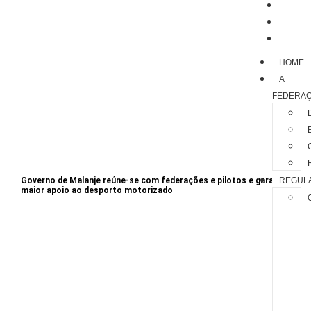
CALEN
NOTÍCI
CONTA
HOME
A
FEDERA
Governo de Malanje reúne-se com federações e pilotos e garante
REGUL
maior apoio ao desporto motorizado
A FADM trabalha para tornar Angola uma referência no desporto
motorizado africano, garantindo que cada competição seja marcada por
segurança, emoção e alto desempenho. Junte-se a nós e acelere rumo ao