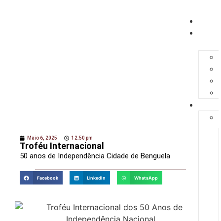
HOME
A
FEDER
REGUL
Maio 6, 2025
12:50 pm
Troféu Internacional
50 anos de Independência Cidade de Benguela
Facebook
LinkedIn
WhatsApp