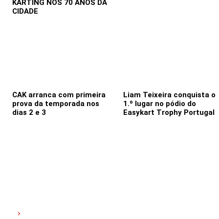
KARTING NOS 70 ANOS DA
CIDADE
CAK arranca com primeira
Liam Teixeira conquista o
prova da temporada nos
1.º lugar no pódio do
dias 2 e 3
Easykart Trophy Portugal
A FADM trabalha para tornar Angola uma referência no desporto
motorizado africano, garantindo que cada competição seja marcada por
segurança, emoção e alto desempenho. Junte-se a nós e acelere rumo ao
futuro do automobilismo angolano!
LINKS ÚTEIS
Home