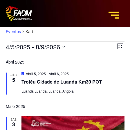
Kart
Eventos
Kart
Na
Na
4/5/2025
 - 
8/9/2026
Lista
Selecione
de
de
a
Abril 2025
data.
vi
vis
de
Destaque
Abril 5, 2025
-
Abril 6, 2025
SÁB
5
Troféu Cidade de Luanda Km30 POT
Ev
Luanda
Luanda, Luanda, Angola
Maio 2025
SÁB
3